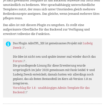
Je nach gewählten Template ist das Backend teilweise nur noch sehr
umständlich zu bedienen. Wer sprachabhängig unterschiedliche
Templates nutzt, der muss sich unter Umständen gleich mehrere
Bedienkonzepte aneignen. Das gleiche, wenn jemand mehrere Sites
pflegen muss.
Das alles ist mit diesem Plugin zu umgehen. Es stellt eine
aufgeräumte Oberfläche für das Backend zur Verfügung und
erweitert teilweise die Funktion.
Das Plugin AdmTPL_XH ist gemeinsames Projekt mit
Ludwig
Zweck
.
Die Idee ist nicht neu und spukte immer mal wieder durch das
Forum
.
Die grundlegende Lösung für diese Erweiterung wurde
ursprünglich im Jahr 2020 gemeinsam mit Fank Seidel ✞ und
Ludwig Zweck entwickelt, damals hatten wir allerdings noch
geplant, das als festen Bestandteil im Kern ab Version 1.8 zu
integrieren.
Vorschlag für 1.8 - unabhängiges Admin-Template für das
Backend